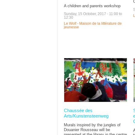
A children and parents workshop
S
Sunday, 15 October, 2017 -
11:00
to
L
12:30
Le Wolf - Maison de la littérature de
jeunesse
Chaussée des
Arts/Kunstensteenweg
Murals inspired by the jungles of
Douanier Rousseau will be
A
presented at the library in the centre