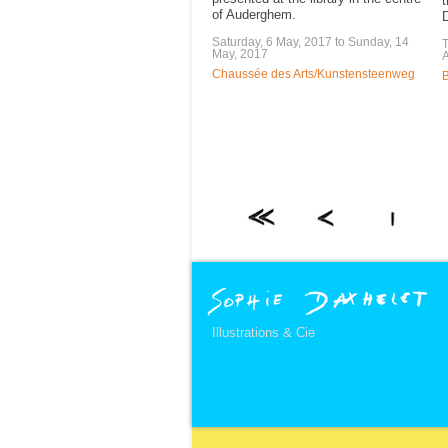
t
of Auderghem.
Saturday, 6 May, 2017
to
Sunday, 14
T
May, 2017
A
Chaussée des Arts/Kunstensteenweg
B
Illustrations & Cie