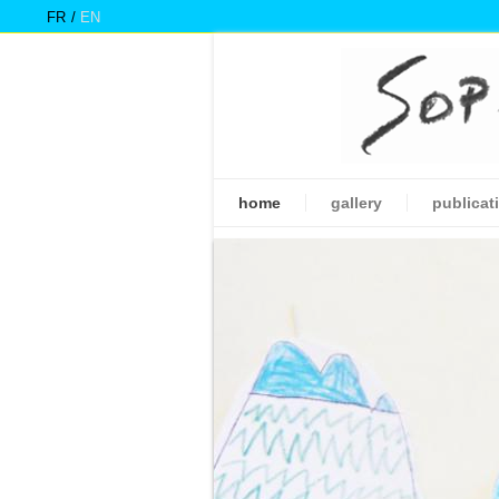
FR
EN
home
gallery
publicat