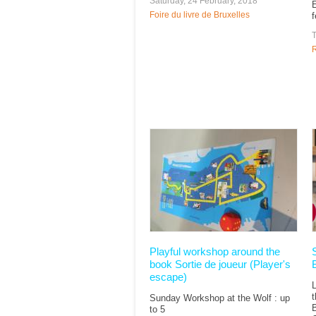
Saturday, 24 February, 2018
Foire du livre de Bruxelles
T
R
Playful workshop around the
book Sortie de joueur (Player's
escape)
L
t
Sunday Workshop at the Wolf : up
to 5