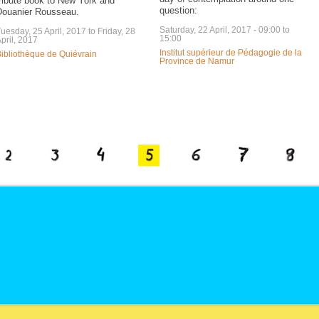
ribute book to New York and
question:
Douanier Rousseau.
Saturday, 22 April, 2017 -
09:00
to
uesday, 25 April, 2017
to
Friday, 28
15:00
pril, 2017
Institut supérieur de Pédagogie de la
ibliothèque de Quiévrain
Province de Namur