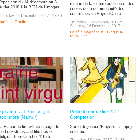
Exposition du 14 décembre au 3
réseau de la lecture publique et des
février 2018 à la BFM de Limoges
écoles de la communauté des
communes du Pays d'Opale.
hursday, 14 December, 2017 - 18:30
onéo et Zinette
Thursday, 2 November, 2017
to
Saturday, 16 December, 2017
Le pôle magnétique - Blog le la
résidence
Signatures at Point virgule
Petite fureur de lire 2017
Bookstore (Namur)
Competition
a Fureur de lire will be brought to
Sortie de joueur (Player's Escape)
he bookstores and libraries of
selected!
Belgium from October 11th to
Thursday, 15 June, 2017 - 21:15