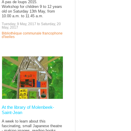
A pas de loups 2015.
Workshop for children 9 to 12 years
old on Saturday 13th May, from
10.00 a.m. to 11.45 a.m.
Tuesday, 9 May, 2017
to
Saturday, 20
May, 2017
Bibliothèque communale francophone
d'Ixelles
At the library of Molenbeek-
Saint-Jean
A week to learn about this
fascinating, small Japanese theatre
- making images, reading books,