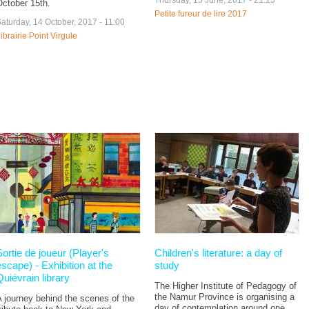
October 15th.
Petite fureur de lire 2017
aturday, 14 October, 2017 - 11:00
ibrairie Point Virgule
Sortie de joueur (Player's
Children's literature: a day of
escape) - Exhibition at the
study
Quiévrain library
The Higher Institute of Pedagogy of
the Namur Province is organising a
 journey behind the scenes of the
day of contemplation around one