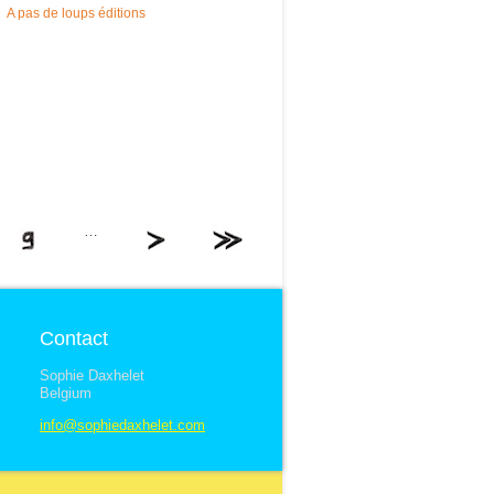
A pas de loups éditions
…
Contact
Sophie Daxhelet
Belgium
info@sophiedaxhelet.com