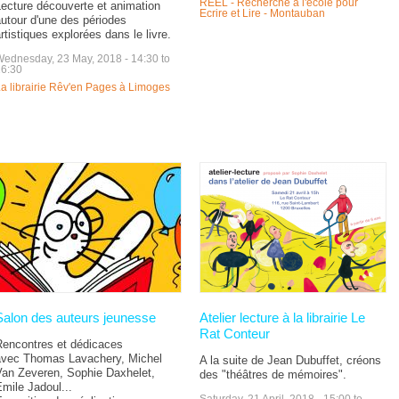
REEL - Recherche à l'école pour
ecture découverte et animation
Ecrire et Lire - Montauban
utour d'une des périodes
rtistiques explorées dans le livre.
Wednesday, 23 May, 2018 -
14:30
to
16:30
a librairie Rêv'en Pages à Limoges
Salon des auteurs jeunesse
Atelier lecture à la librairie Le
Rat Conteur
Rencontres et dédicaces
avec Thomas Lavachery, Michel
A la suite de Jean Dubuffet, créons
Van Zeveren, Sophie Daxhelet,
des "théâtres de mémoires".
mile Jadoul...
Saturday, 21 April, 2018 -
15:00
to