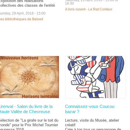
xposition des réalisations
16:30
ollectives des classes de l'entité
A livre ouvert - Le Rat Conteur
unday, 29 April, 2018 - 15:00
es bibliothèques de Beloeil
Lirenval - Salon du livre de la
Connaissez-vous Coucou
Haute Vallée de Chevreuse
bazar ?
élection de "La girafe sur le toit du
Lecture, visite du Musée, atelier
onde" pour le Prix Michel Tournier
créatif
Jeunesse 2018
Crée à ton tour un personnage de