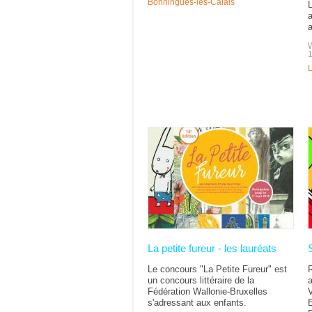
Bonningues-lès-Calais
L
a
a
L
La petite fureur - les lauréats
Le concours "La Petite Fureur" est
un concours littéraire de la
Fédération Wallonie-Bruxelles
s'adressant aux enfants.
E