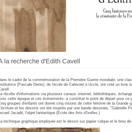
A la recherche d'Edith Cavell
Dans le cadre de la commémoration de la Première Guerre mondiale, une clas
nstitutrice (Pascale Denis), de l'école de Calevoet à Uccle, ont créé un livre
avell.
a récolte d'informations via plusieurs canaux -internet, bibliothèques, échan
vec cette époque et ces évènements- a constitué le point de départ pour ce p
inq groupes d'enfants ont donné cinq visions de cette héroïne de la Grande g
'écriture et les dessins ont été inspirés par une bande dessinée, "Gabrielle Pet
ecueil Jacadit, l'objet fantastique (Ecole des Arts d'Ixelles.)
a technique graphique employée est le dessin sur papier calque et le brou de 