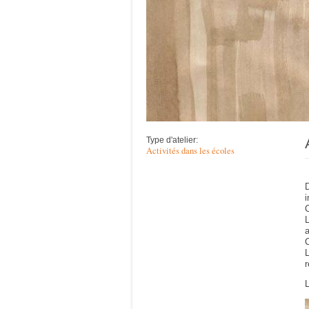
Type d'atelier:
Activités dans les écoles
i
C
L
a
C
L
r
L