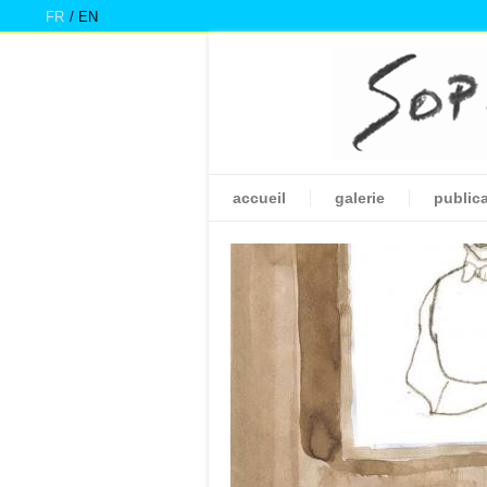
FR
EN
accueil
galerie
public