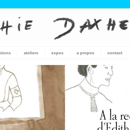
ations
ateliers
expos
a propos
contact