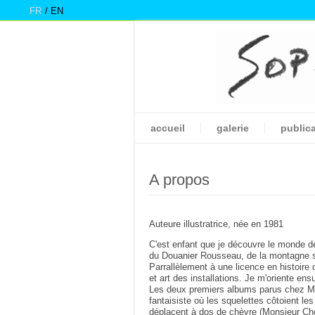
FR
EN
accueil
galerie
public
A propos
Auteure illustratrice, née en 1981
C'est enfant que je découvre le monde 
du Douanier Rousseau, de la montagne se
Parrallèlement à une licence en histoire 
et art des installations. Je m'oriente en
Les deux premiers albums parus chez MeM
fantaisiste où les squelettes côtoient le
déplacent à dos de chèvre (Monsieur Ch