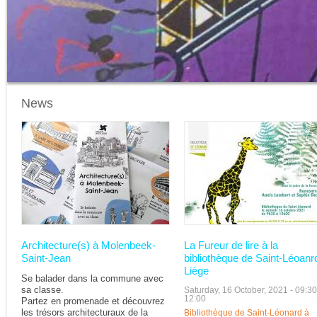
News
Pages
Architecture(s) à Molenbeek-
La Fureur de lire à la
Saint-Jean
bibliothèque de Saint-Léoanr
Liège
Se balader dans la commune avec
sa classe.
Saturday, 16 October, 2021 -
09:30
12:00
Partez en promenade et découvrez
les trésors architecturaux de la
Bibliothèque de Saint-Léonard à