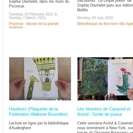
Découvrez "Le cirque poète" de
Sophie Daxhelet, dans les murs du
Sophie Daxhelet paru aux éditio
Piconrue.
MeMo
Tuesday, 16 February, 2021
to
Sunday, 7 March, 2021
Monday, 20 July, 2020
Piconrue - Musée de la grande
Bibliothèque de Berchem-Ste-Aga
Ardenne
Hauteurs (Plaquette de la
Les histoires de Caramel et
Fédération Wallonie-Bruxelles)
Astrid : Sortie de joueur
Lecture en ligne par la bibliothèque
Cette semaine Astrid & Caramel
d'Auderghem
nous emmènent à New-York, sur
traces du Douanier Rousseau, u