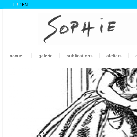
FR
EN
accueil
galerie
publications
ateliers