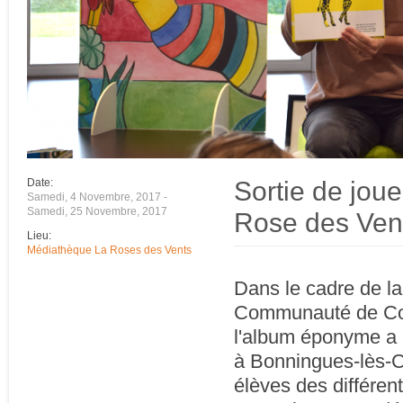
Sortie de joue
Date:
Samedi, 4 Novembre, 2017
-
Samedi, 25 Novembre, 2017
Rose des Ven
Lieu:
Médiathèque La Roses des Vents
Dans le cadre de la 
Communauté de Com
l'album éponyme a 
à Bonningues-lès-Ca
élèves des différen