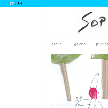
FR
EN
accueil
galerie
public