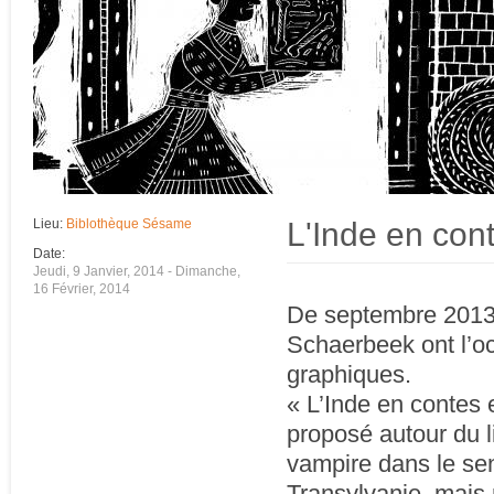
L'Inde en con
Lieu:
Biblothèque Sésame
Date:
Jeudi, 9 Janvier, 2014
-
Dimanche,
16 Février, 2014
De septembre 2013 
Schaerbeek ont l’oc
graphiques.
« L’Inde en contes 
proposé autour du l
vampire dans le sen
Transylvanie, mais 