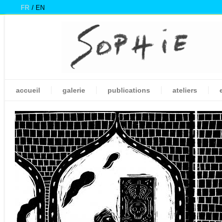
FR
EN
accueil
galerie
publications
ateliers