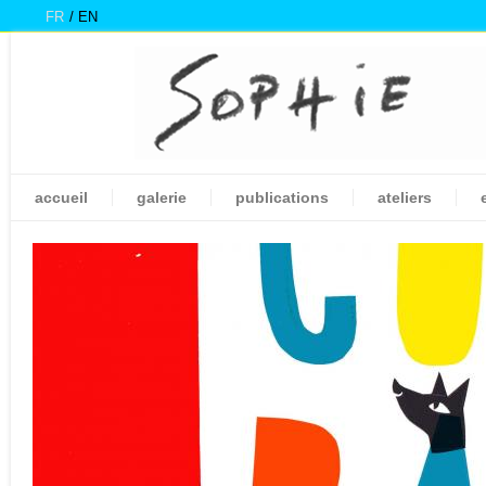
FR
EN
accueil
galerie
publications
ateliers