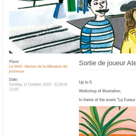
Sortie de joueur Ate
Place:
Le Wolf - Maison de la littérature de
jeunesse
Date:
Up to 5.
Sunday, 11 October, 2015 -
11:00
to
12:30
Workshop of illustration.
In frame of the event "La Fureur